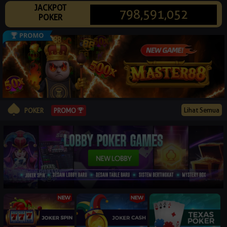
JACKPOT
© 2026 pkr88asiagas.xyz. All Rights Reserved | 18+
798,591,052
POKER
Lihat Semua
PROMO
POKER