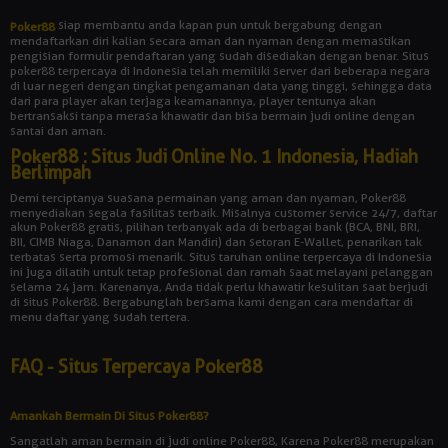
siap membantu anda kapan pun untuk bergabung dengan
Poker88
mendaftarkan diri kalian secara aman dan nyaman dengan memastikan
pengisian formulir pendaftaran yang sudah disediakan dengan benar. Situs
poker88 terpercaya di Indonesia telah memiliki server dari beberapa negara
di luar negeri dengan tingkat pengamanan data yang tinggi, sehingga data
dari para player akan terjaga keamanannya, player tentunya akan
bertransaksi tanpa merasa khawatir dan bisa bermain judi online dengan
santai dan aman.
Poker88 : Situs Judi Online No. 1 Indonesia, Hadiah
Berlimpah
Demi terciptanya suasana permainan yang aman dan nyaman, Poker88
menyediakan segala fasilitas terbaik. Misalnya customer service 24/7, daftar
akun Poker88 gratis, pilihan terbanyak ada di berbagai bank (BCA, BNI, BRI,
BII, CIMB Niaga, Danamon dan Mandiri) dan setoran E-Wallet, penarikan tak
terbatas serta promosi menarik. Situs taruhan online terpercaya di Indonesia
ini juga dilatih untuk tetap profesional dan ramah saat melayani pelanggan
selama 24 jam. Karenanya, Anda tidak perlu khawatir kesulitan saat berjudi
di situs Poker88. Bergabunglah bersama kami dengan cara mendaftar di
menu daftar yang sudah tertera.
FAQ - Situs Terpercaya Poker88
Amankah Bermain Di Situs Poker88?
Sangatlah aman bermain di judi online Poker88, Karena Poker88 merupakan