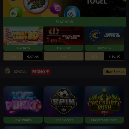
511
6:57:44
345
563
7:19:39
IDNLIVE
Lihat Semua
PROMO
Live Plinko
Spin Soccer
Checkmate Rush