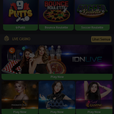
9 Putts
Bounce Roulette
Soccer Roulette
LIVE CASINO
Lihat Semua
Play Now
Play Now
Play Now
Play Now