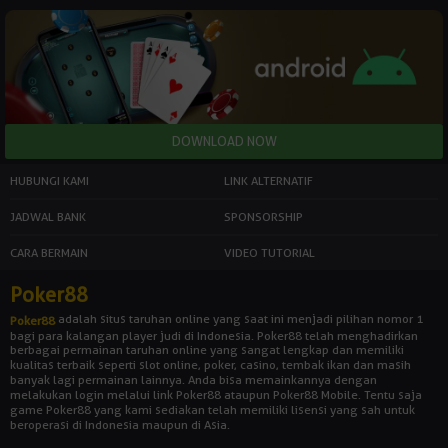
HUBUNGI KAMI
LINK ALTERNATIF
JADWAL BANK
SPONSORSHIP
CARA BERMAIN
VIDEO TUTORIAL
Poker88
adalah situs taruhan online yang saat ini menjadi pilihan nomor 1
Poker88
bagi para kalangan player judi di Indonesia. Poker88 telah menghadirkan
berbagai permainan taruhan online yang sangat lengkap dan memiliki
kualitas terbaik seperti slot online, poker, casino, tembak ikan dan masih
banyak lagi permainan lainnya. Anda bisa memainkannya dengan
melakukan login melalui link Poker88 ataupun Poker88 Mobile. Tentu saja
game Poker88 yang kami sediakan telah memiliki lisensi yang sah untuk
beroperasi di Indonesia maupun di Asia.