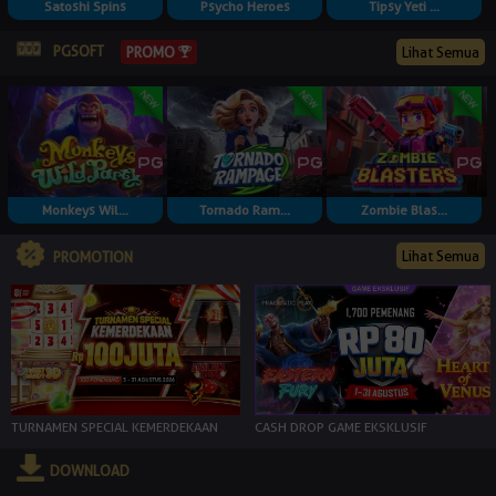
Satoshi Spins
Psycho Heroes
Tipsy Yeti ...
PGSOFT
Lihat Semua
PROMO
Monkeys Wil...
Tornado Ram...
Zombie Blas...
Lihat Semua
PROMOTION
TURNAMEN SPECIAL KEMERDEKAAN
CASH DROP GAME EKSKLUSIF
DOWNLOAD