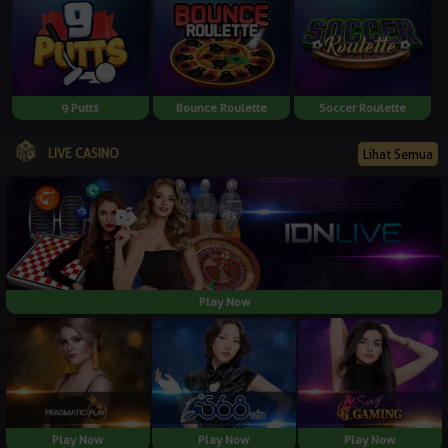
9 Putts
Bounce Roulette
Soccer Roulette
LIVE CASINO
Lihat Semua
Play Now
Play Now
Play Now
Play Now