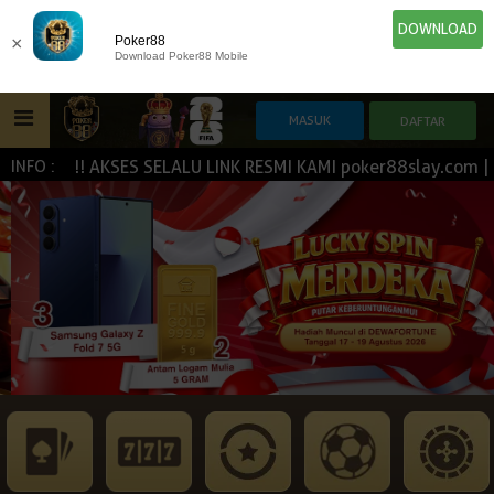
DOWNLOAD
×
Poker88
Download Poker88 Mobile
H !!! AKSES SELALU LINK RESMI KAMI poker88slay.com | pk8
INFO :
HOME
IDN E-LOTTERY
POKER
SLOT GAME
NEW
NEW
SPORTBOOK
LIVE CASINO
IDNLIVE
NEW
ESPORTS
TOGEL
ARCADE
NEW
NEW
NEW
TEMBAK IKAN
IDNRAFFLE
IDNTRADE