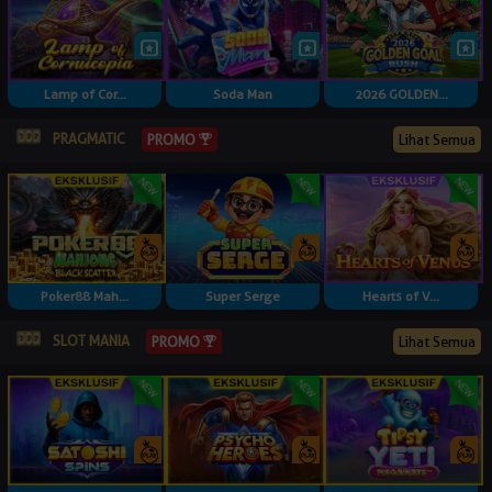
Lamp of Cor...
Soda Man
2026 GOLDEN...
PRAGMATIC
Lihat Semua
PROMO
Poker88 Mah...
Super Serge
Hearts of V...
SLOT MANIA
Lihat Semua
PROMO