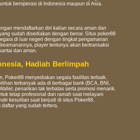
untuk beroperasi di Indonesia maupun di Asia.
gan mendaftarkan diri kalian secara aman dan
yang sudah disediakan dengan benar. Situs poker88
 negara di luar negeri dengan tingkat pengamanan
ga keamanannya, player tentunya akan bertransaksi
santai dan aman.
donesia, Hadiah Berlimpah
 Poker88 menyediakan segala fasilitas terbaik.
pilihan terbanyak ada di berbagai bank (BCA, BNI,
llet, penarikan tak terbatas serta promosi menarik.
 untuk tetap profesional dan ramah saat melayani
r kesulitan saat berjudi di situs Poker88.
daftar yang sudah tertera.