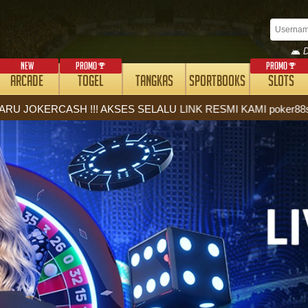
D
NEW
PROMO
PROMO
ARCADE
TOGEL
TANGKAS
SPORTBOOKS
SLOTS
ASH !!! AKSES SELALU LINK RESMI KAMI poker88slay.com 