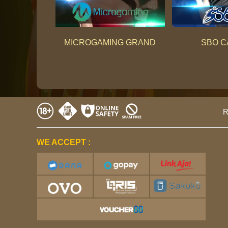
MICROGAMING GRAND
SBO C
R
WE ACCEPT :