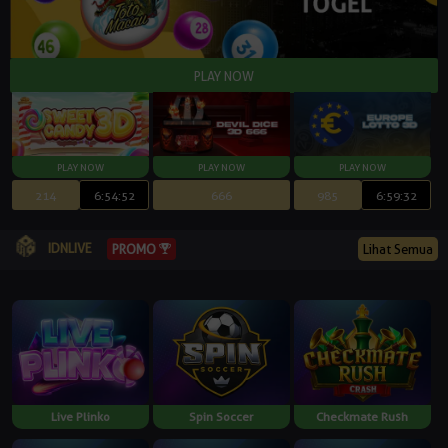
214
6:54:51
666
985
6:59:31
IDNLIVE
Lihat Semua
PROMO
Live Plinko
Spin Soccer
Checkmate Rush