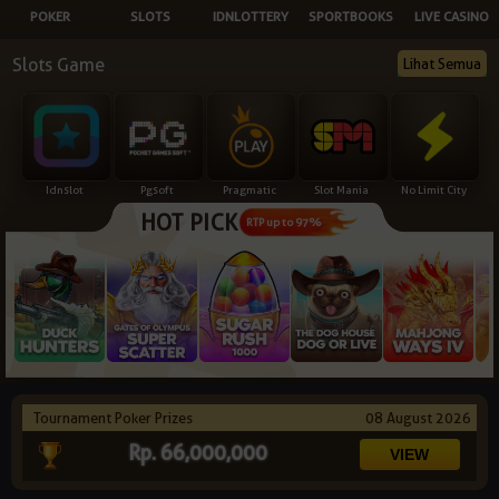
POKER
SLOTS
IDNLOTTERY
SPORTBOOKS
LIVE CASINO
NEW
Slots Game
Lihat Semua
TANGKAS
RTP
DEPOSIT
WITHDRAW
Idnslot
Pgsoft
Pragmatic
Slot Mania
No Limit City
HOT PICK
PROMOSI
RTP up to 97%
DOWNLOAD
REFERRAL
JACKPOT
Tournament Poker Prizes
08 August 2026
VIP MEMBER
Rp. 66,000,000
HUBUNGI KAMI