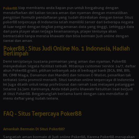
siap membantu anda kapan pun untuk bergabung dengan
Poker88
mendaftarkan diri kalian secara aman dan nyaman dengan memastikan
pengisian formulir pendaftaran yang sudah disediakan dengan benar. Situs
poker88 terpercaya di Indonesia telah memiliki server dari beberapa negara
di luar negeri dengan tingkat pengamanan data yang tinggi, sehingga data
dari para player akan terjaga keamanannya, player tentunya akan
bertransaksi tanpa merasa khawatir dan bisa bermain judi online dengan
santai dan aman.
Poker88 : Situs Judi Online No. 1 Indonesia, Hadiah
Berlimpah
Demi terciptanya suasana permainan yang aman dan nyaman, Poker88
menyediakan segala fasilitas terbaik. Misalnya customer service 24/7, daftar
akun Poker88 gratis, pilihan terbanyak ada di berbagai bank (BCA, BNI, BRI,
BII, CIMB Niaga, Danamon dan Mandiri) dan setoran E-Wallet, penarikan tak
terbatas serta promosi menarik. Situs taruhan online terpercaya di Indonesia
ini juga dilatih untuk tetap profesional dan ramah saat melayani pelanggan
selama 24 jam. Karenanya, Anda tidak perlu khawatir kesulitan saat berjudi
di situs Poker88. Bergabunglah bersama kami dengan cara mendaftar di
menu daftar yang sudah tertera.
FAQ - Situs Terpercaya Poker88
Amankah Bermain Di Situs Poker88?
Sangatlah aman bermain di judi online Poker88, Karena Poker88 merupakan