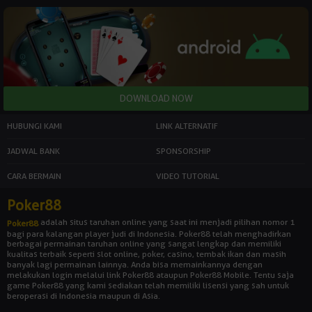
HUBUNGI KAMI
LINK ALTERNATIF
JADWAL BANK
SPONSORSHIP
CARA BERMAIN
VIDEO TUTORIAL
Poker88
adalah situs taruhan online yang saat ini menjadi pilihan nomor 1
Poker88
bagi para kalangan player judi di Indonesia. Poker88 telah menghadirkan
berbagai permainan taruhan online yang sangat lengkap dan memiliki
kualitas terbaik seperti slot online, poker, casino, tembak ikan dan masih
banyak lagi permainan lainnya. Anda bisa memainkannya dengan
melakukan login melalui link Poker88 ataupun Poker88 Mobile. Tentu saja
game Poker88 yang kami sediakan telah memiliki lisensi yang sah untuk
beroperasi di Indonesia maupun di Asia.