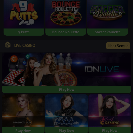
9 Putts
Bounce Roulette
Soccer Roulette
LIVE CASINO
Lihat Semua
Play Now
Play Now
Play Now
Play Now