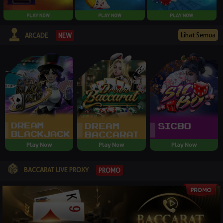
Lihat Semua
NEW
ARCADE
Play Now
Play Now
Play Now
BACCARAT LIVE PROXY
PROMO