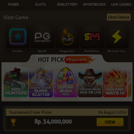
POKER
SLOTS
IDNLOTTERY
SPORTBOOKS
LIVE CASINO
NEW
Slots Game
Lihat Semua
TANGKAS
RTP
DEPOSIT
WITHDRAW
Idnslot
Pgsoft
Pragmatic
Slot Mania
No Limit City
HOT PICK
PROMOSI
RTP up to 97%
DOWNLOAD
REFERRAL
JACKPOT
Tournament Poker Prizes
06 August 2026
VIP MEMBER
Rp. 34,000,000
HUBUNGI KAMI