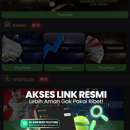
Play Now
NEW
IDNMAX
Play Now
Play Now
Play Now
NEW
SPORTBOOK