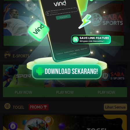
E-SPORTS
Lihat Semua
PROMO
TOGEL