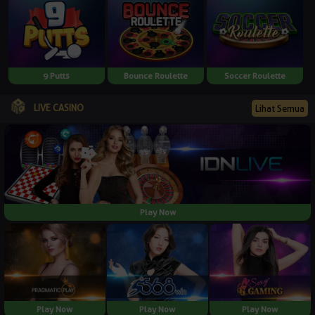
9 Putts
Bounce Roulette
Soccer Roulette
LIVE CASINO
Lihat Semua
Play Now
Play Now
Play Now
Play Now